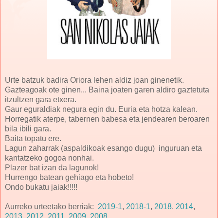
Urte batzuk badira Oriora lehen aldiz joan ginenetik.
Gazteagoak ote ginen... Baina joaten garen aldiro gaztetuta
itzultzen gara etxera.
Gaur eguraldiak negura egin du. Euria eta hotza kalean.
Horregatik aterpe, tabernen babesa eta jendearen beroaren
bila ibili gara.
Baita topatu ere.
Lagun zaharrak (aspaldikoak esango dugu) inguruan eta
kantatzeko gogoa nonhai.
Plazer bat izan da lagunok!
Hurrengo batean gehiago eta hobeto!
Ondo bukatu jaiak!!!!!
Aurreko urteetako berriak:
2019-1
,
2018-1
,
2018
,
2014
,
2013
,
2012
,
2011
,
2009
,
2008