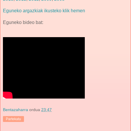
Eguneko argazkiak ikusteko klik hemen
Eguneko bideo bat:
Bentazaharra
ordua
23:47
Partekatu