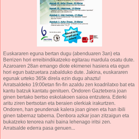
Euskararen eguna bertan dugu (abenduaren 3an) eta
Berrizen hori erreibindikatzeko egitarau mardula osatu dute.
Azaroaren 28an emango diote ekimenei hasiera eta egun
hori egun batzuetara zabalduko dute. Jakina, euskararen
egunak urteko 365k direla ezin dugu ahaztu!
Arratsaldeko 19:00etan fin-fin azaldu zen koadrilatxo bat eta
kantu batzuk kantatu genituen. Ondoren Gaztetxera joan
ginen bertako bertso eskolakoen saioa entzutera. Ederki
aritu ziren bertsotan eta beraien olerkiak irakurtzen.
Ondoren, han geundenak kalera joan ginen eta han ibili
ginen tabernaz taberna. Denbora azkar joan zitzaigun eta
bukatzeko tenorea nahi baina lehenago iritsi zen.
Arratsalde ederra pasa genuen...