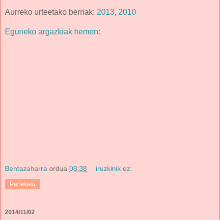
Aurreko urteetako berriak:
2013
,
2010
Eguneko argazkiak hemen
:
Bentazaharra
ordua
08:38
iruzkinik ez:
Partekatu
2014/11/02