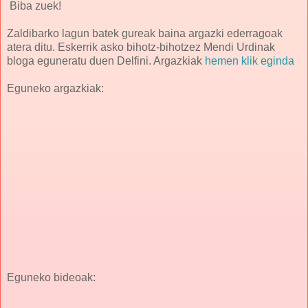
Biba zuek!
Zaldibarko lagun batek gureak baina argazki ederragoak
atera ditu. Eskerrik asko bihotz-bihotzez Mendi Urdinak
bloga eguneratu duen Delfini. Argazkiak
hemen klik eginda
Eguneko argazkiak:
Eguneko bideoak: