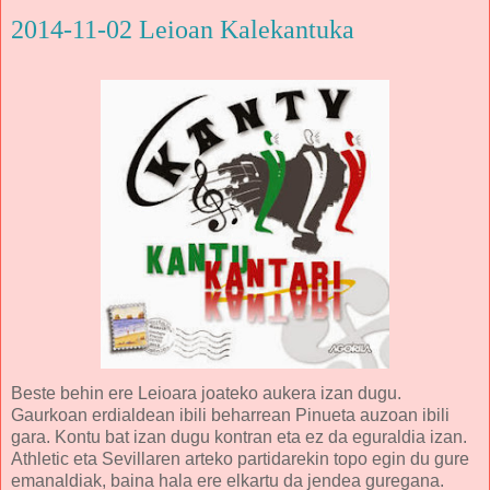
2014-11-02 Leioan Kalekantuka
Beste behin ere Leioara joateko aukera izan dugu.
Gaurkoan erdialdean ibili beharrean Pinueta auzoan ibili
gara. Kontu bat izan dugu kontran eta ez da eguraldia izan.
Athletic eta Sevillaren arteko partidarekin topo egin du gure
emanaldiak, baina hala ere elkartu da jendea guregana.