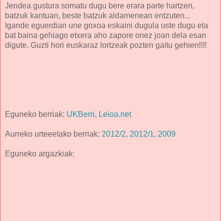
Jendea gustura somatu dugu bere erara parte hartzen,
batzuk kantuan, beste batzuk aldamenean entzuten...
Igande eguerdian une goxoa eskaini dugula uste dugu eta
bat baina gehiago etxera aho zapore onez joan dela esan
digute. Guzti hori euskaraz lortzeak pozten gaitu gehien!!!!
Eguneko berriak:
UKBerri
,
Leioa.net
Aurreko urteeetako berriak:
2012/2
,
2012/1
,
2009
Eguneko argazkiak: