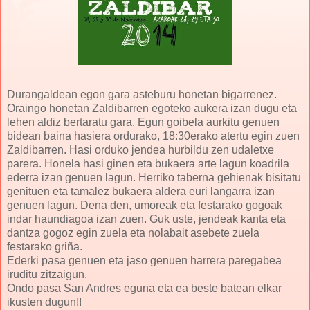
Durangaldean egon gara asteburu honetan bigarrenez.
Oraingo honetan Zaldibarren egoteko aukera izan dugu eta
lehen aldiz bertaratu gara. Egun goibela aurkitu genuen
bidean baina hasiera ordurako, 18:30erako atertu egin zuen
Zaldibarren. Hasi orduko jendea hurbildu zen udaletxe
parera. Honela hasi ginen eta bukaera arte lagun koadrila
ederra izan genuen lagun. Herriko taberna gehienak bisitatu
genituen eta tamalez bukaera aldera euri langarra izan
genuen lagun. Dena den, umoreak eta festarako gogoak
indar haundiagoa izan zuen. Guk uste, jendeak kanta eta
dantza gogoz egin zuela eta nolabait asebete zuela
festarako griña.
Ederki pasa genuen eta jaso genuen harrera paregabea
iruditu zitzaigun.
Ondo pasa San Andres eguna eta ea beste batean elkar
ikusten dugun!!