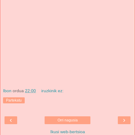
Ibon
ordua
22:00
iruzkinik ez:
Partekatu
‹
›
Orri nagusia
Ikusi web-bertsioa