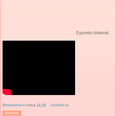
Eguneko bideoak:
Bentazaharra
ordua
14:39
iruzkinik ez:
Partekatu