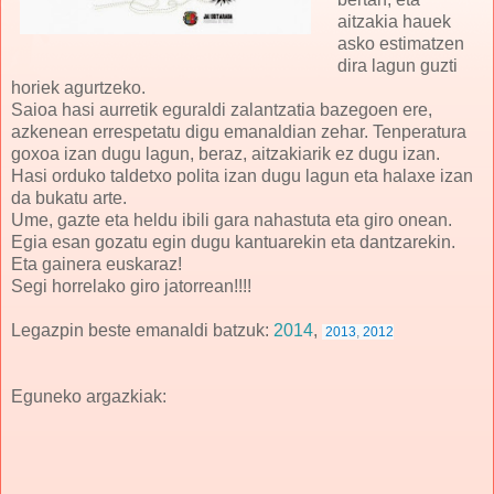
aitzakia hauek
asko estimatzen
dira lagun guzti
horiek agurtzeko.
Saioa hasi aurretik eguraldi zalantzatia bazegoen ere,
azkenean errespetatu digu emanaldian zehar. Tenperatura
goxoa izan dugu lagun, beraz, aitzakiarik ez dugu izan.
Hasi orduko taldetxo polita izan dugu lagun eta halaxe izan
da bukatu arte.
Ume, gazte eta heldu ibili gara nahastuta eta giro onean.
Egia esan gozatu egin dugu kantuarekin eta dantzarekin.
Eta gainera euskaraz!
Segi horrelako giro jatorrean!!!!
Legazpin beste emanaldi batzuk:
2014
,
2013
,
2012
Eguneko argazkiak: