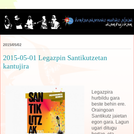
2015/05/02
2015-05-01 Legazpin Santikutzetan
kantujira
Legazpira
hurbildu gara
beste behin ere.
Oraingoan
Santikutz jaietan
egon gara. Lagun
ugari ditugu
bertan, eta