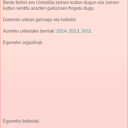
Beste behin ere Urrestilla zeinen kuttun dugun eta zeinen
kuttun sentitu arazten gaituzuen frogatu dugu.
Datorren urtean gehiago eta hobeto!
Aurreko urteetako berriak:
2014
,
2013
,
2011
Eguneko argazkiak:
Eguneko bideoak: