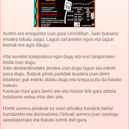
Aurten ere enegarrez izan gara Urrestillan. Jaiei bukaera
ematea tokatu zaigu. Lagun zaharrekin egon eta lagun
berriak ere egin ditugu.
Afal aurretik kalejiratxoa egin dugu eta euri langarraren
bisita izan dugu.
Adin desberdinetako jendea izan dugu lagun eta ederki
pasa dugu. Batzuk pilota partidak ikustera joan diren
bitartean guk ederki afaldu dugu eta txispa piztu da halako
batean.
Kantuan hasi gara berriz ere eta halaxe ibili gara arbola
botatzeko ordua iritsi den arte.
Hortik aurrera jendeak ez zuen aitzakia handirik behar
kantatzeko eta dantzatzeko.Orduak aurrera joan zaizkigu
akordatzerako eta bukatu ezinik ibili gara.