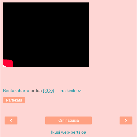
Bentazaharra
ordua
00:34
iruzkinik ez:
Partekatu
‹
›
Orri nagusia
Ikusi web-bertsioa