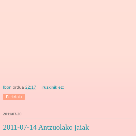
Ibon
ordua
22:17
iruzkinik ez:
Partekatu
2011/07/20
2011-07-14 Antzuolako jaiak