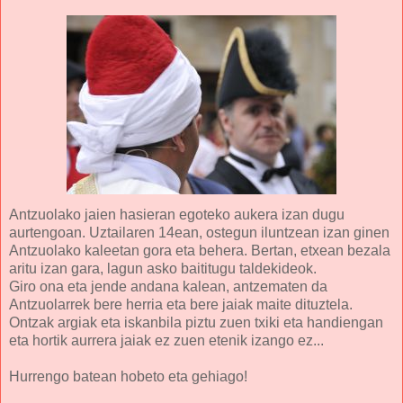
Antzuolako jaien hasieran egoteko aukera izan dugu
aurtengoan. Uztailaren 14ean, ostegun iluntzean izan ginen
Antzuolako kaleetan gora eta behera. Bertan, etxean bezala
aritu izan gara, lagun asko baititugu taldekideok.
Giro ona eta jende andana kalean, antzematen da
Antzuolarrek bere herria eta bere jaiak maite dituztela.
Ontzak argiak eta iskanbila piztu zuen txiki eta handiengan
eta hortik aurrera jaiak ez zuen etenik izango ez...
Hurrengo batean hobeto eta gehiago!