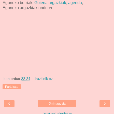
Eguneko berriak:
Goiena argazkiak
,
agenda
,
Eguneko argazkiak ondoren:
Ibon
ordua
22:24
iruzkinik ez:
Partekatu
‹
›
Orri nagusia
Ikusi web-bertsioa