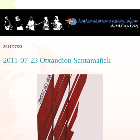
2011/07/23
2011-07-23 Otxandion Santamañak