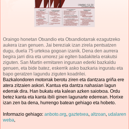
Oraingo honetan Otxandio eta Otxandiotarrak ezagutzeko
aukera izan genuen. Jai bereziak izan zirela pentsatzen
dugu, duela 75 urtekoa gogoan izanik. Dena den aurrera
begira jarri dira eta umorez jai egiten badakitela erakutsi
ziguten. San Martin ermitaren inguruan ederki bazkaldu
genuen, eta bide batez, eskerrik asko bazkaria inguratu eta
bapo geratzen lagundu ziguten koadrilei.
Bazkalondoren motorrak berotu ziren eta dantzara griña ere
atera zitzaien askori. Kantua eta dantza nahasian lagun
ederrak dira. Han bukatu eta kalean azken saiotxoa. Ordu
betez kanta eta kanta ibili ginen lagunarte ederrean. Horixe
izan zen ba dena, hurrengo batean gehiago eta hobeto.
Informazio gehiago:
anboto.org
,
gaztetxea
,
altzoan
,
udalaren
weba
,