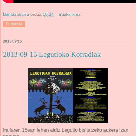
Bentazaharra
ordua
16:34
iruzkinik ez:
Partekatu
2013/09/15
2013-09-15 Legutioko Kofradiak
Irailaren 15ean lehen aldiz Legutio bisitatzeko aukera izan