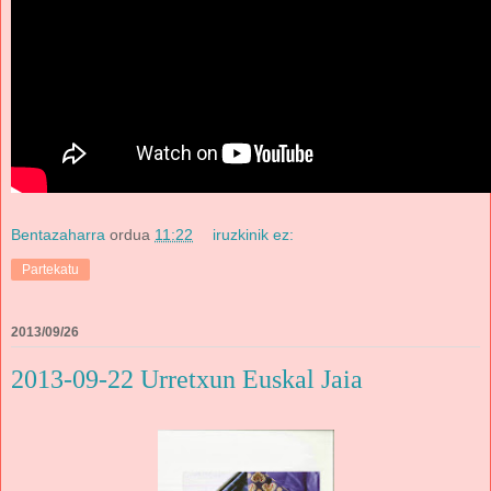
Bentazaharra
ordua
11:22
iruzkinik ez:
Partekatu
2013/09/26
2013-09-22 Urretxun Euskal Jaia