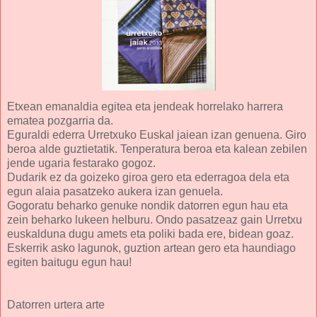
Etxean emanaldia egitea eta jendeak horrelako harrera
ematea pozgarria da.
Eguraldi ederra Urretxuko Euskal jaiean izan genuena. Giro
beroa alde guztietatik. Tenperatura beroa eta kalean zebilen
jende ugaria festarako gogoz.
Dudarik ez da goizeko giroa gero eta ederragoa dela eta
egun alaia pasatzeko aukera izan genuela.
Gogoratu beharko genuke nondik datorren egun hau eta
zein beharko lukeen helburu. Ondo pasatzeaz gain Urretxu
euskalduna dugu amets eta poliki bada ere, bidean goaz.
Eskerrik asko lagunok, guztion artean gero eta haundiago
egiten baitugu egun hau!
Datorren urtera arte