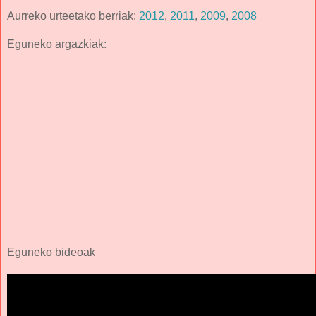
Aurreko urteetako berriak:
2012
,
2011
,
2009
,
2008
Eguneko argazkiak:
Eguneko bideoak