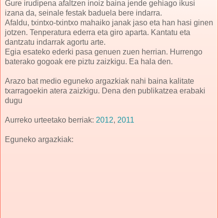
Gure irudipena afaltzen inoiz baina jende gehiago ikusi
izana da, seinale festak baduela bere indarra.
Afaldu, txintxo-txintxo mahaiko janak jaso eta han hasi ginen
jotzen. Tenperatura ederra eta giro aparta. Kantatu eta
dantzatu indarrak agortu arte.
Egia esateko ederki pasa genuen zuen herrian. Hurrengo
baterako gogoak ere piztu zaizkigu. Ea hala den.
Arazo bat medio eguneko argazkiak nahi baina kalitate
txarragoekin atera zaizkigu. Dena den publikatzea erabaki
dugu
Aurreko urteetako berriak:
2012
,
2011
Eguneko argazkiak: