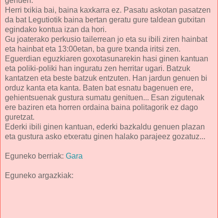
genuen.
Herri txikia bai, baina kaxkarra ez. Pasatu askotan pasatzen
da bat Legutiotik baina bertan geratu gure taldean gutxitan
egindako kontua izan da hori.
Gu joaterako perkusio tailerrean jo eta su ibili ziren hainbat
eta hainbat eta 13:00etan, ba gure txanda iritsi zen.
Eguerdian eguzkiaren goxotasunarekin hasi ginen kantuan
eta poliki-poliki han inguratu zen herritar ugari. Batzuk
kantatzen eta beste batzuk entzuten. Han jardun genuen bi
orduz kanta eta kanta. Baten bat esnatu bagenuen ere,
gehientsuenak gustura sumatu genituen... Esan zigutenak
ere baziren eta horren ordaina baina politagorik ez dago
guretzat.
Ederki ibili ginen kantuan, ederki bazkaldu genuen plazan
eta gustura asko etxeratu ginen halako parajeez gozatuz...
Eguneko berriak:
Gara
Eguneko argazkiak: