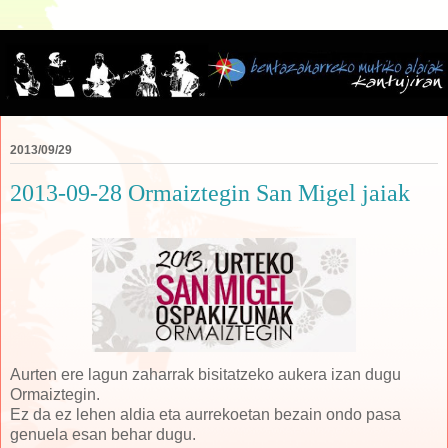
2013/09/29
2013-09-28 Ormaiztegin San Migel jaiak
Aurten ere lagun zaharrak bisitatzeko aukera izan dugu
Ormaiztegin.
Ez da ez lehen aldia eta aurrekoetan bezain ondo pasa
genuela esan behar dugu.