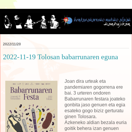
2022/11/20
2022-11-19 Tolosan babarrunaren eguna
Joan dira urteak eta
pandemiaren gogorrena ere
bai. 3 urteren ondoren
Babarrunaren festara joateko
gonbita jaso genuen eta egia
esateko gogo biziz gerturatu
ginen Tolosara.
Azkeneko aldian bezala euria
goitik behera izan genuen