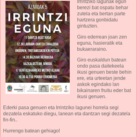
Irrintziko lagunak egun
berezi bat ospatu behar
zutela eta bertan parte
hartzera gonbidatu
gintuzten.
Giro ederrean joan zen
eguna, hasieratik eta
bukaeraraino.
Giro euskaldun batean
ondo pasa daitekeela
ikusi genuen beste behin
ere, eta urteetan jende
askok egindako lan
bikainaren fruitu eder bat
ikusi genuen.
Ederki pasa genuen eta Irrintziko lagunei horrela segi
dezatela eskatuko diegu, lanean eta dantzan segi dezatela
fin-fin..
Hurrengo batean gehiago!