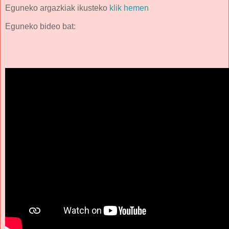
Eguneko argazkiak ikusteko
klik hemen
Eguneko bideo bat: