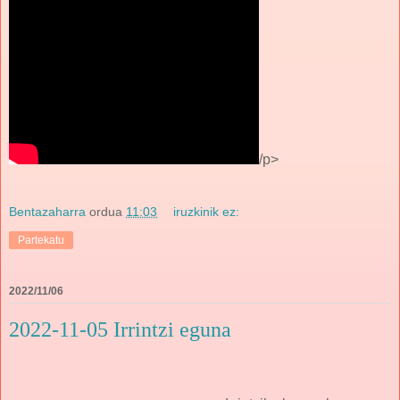
/p>
Bentazaharra
ordua
11:03
iruzkinik ez:
Partekatu
2022/11/06
2022-11-05 Irrintzi eguna