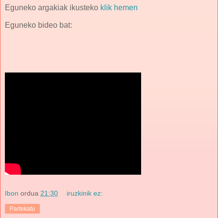
Eguneko argakiak ikusteko
klik hemen
Eguneko bideo bat:
Ibon
ordua
21:30
iruzkinik ez:
Partekatu