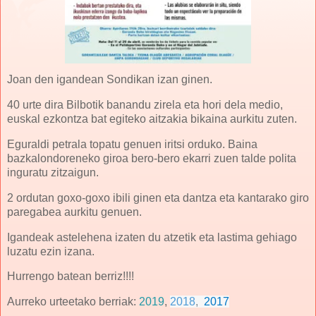
Joan den igandean Sondikan izan ginen.
40 urte dira Bilbotik banandu zirela eta hori dela medio,
euskal ezkontza bat egiteko aitzakia bikaina aurkitu zuten.
Eguraldi petrala topatu genuen iritsi orduko. Baina
bazkalondoreneko giroa bero-bero ekarri zuen talde polita
inguratu zitzaigun.
2 ordutan goxo-goxo ibili ginen eta dantza eta kantarako giro
paregabea aurkitu genuen.
Igandeak astelehena izaten du atzetik eta lastima gehiago
luzatu ezin izana.
Hurrengo batean berriz!!!!
Aurreko urteetako berriak:
2019
,
2018
,
2017