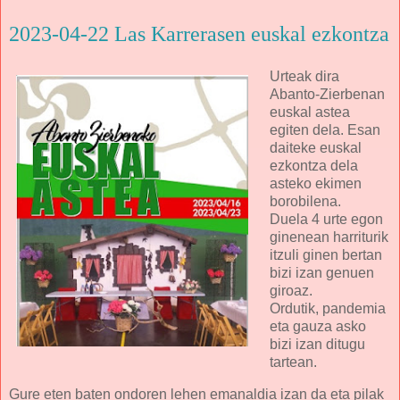
2023-04-22 Las Karrerasen euskal ezkontza
Urteak dira
Abanto-Zierbenan
euskal astea
egiten dela. Esan
daiteke euskal
ezkontza dela
asteko ekimen
borobilena.
Duela 4 urte egon
ginenean harriturik
itzuli ginen bertan
bizi izan genuen
giroaz.
Ordutik, pandemia
eta gauza asko
bizi izan ditugu
tartean.
Gure eten baten ondoren lehen emanaldia izan da eta pilak