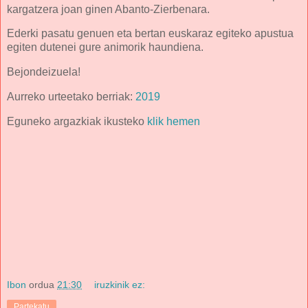
kargatzera joan ginen Abanto-Zierbenara.
Ederki pasatu genuen eta bertan euskaraz egiteko apustua
egiten dutenei gure animorik haundiena.
Bejondeizuela!
Aurreko urteetako berriak:
2019
Eguneko argazkiak ikusteko
klik hemen
Ibon
ordua
21:30
iruzkinik ez:
Partekatu