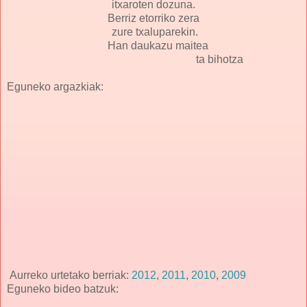
itxaroten dozuna.
Berriz etorriko zera
zure txaluparekin.
Han daukazu maitea
ta bihotza
Eguneko argazkiak:
Aurreko urtetako berriak:
2012
,
2011
,
2010
,
2009
Eguneko bideo batzuk: