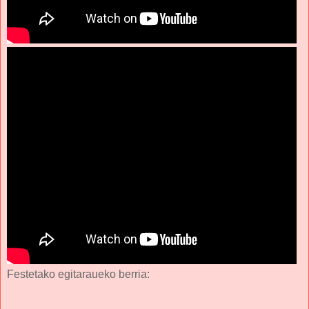
Festetako egitaraueko berria: