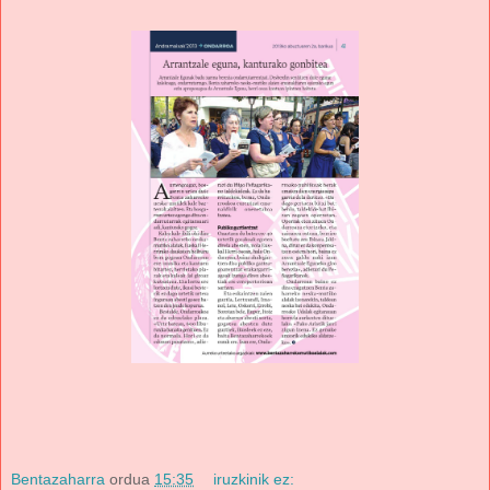
Bentazaharra
ordua
15:35
iruzkinik ez: