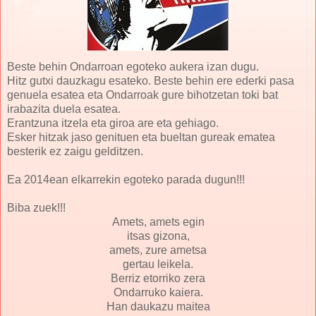
Beste behin Ondarroan egoteko aukera izan dugu.
Hitz gutxi dauzkagu esateko. Beste behin ere ederki pasa
genuela esatea eta Ondarroak gure bihotzetan toki bat
irabazita duela esatea.
Erantzuna itzela eta giroa are eta gehiago.
Esker hitzak jaso genituen eta bueltan gureak ematea
besterik ez zaigu gelditzen.
Ea 2014ean elkarrekin egoteko parada dugun!!!
Biba zuek!!!
Amets, amets egin
itsas gizona,
amets, zure ametsa
gertau leikela.
Berriz etorriko zera
Ondarruko kaiera.
Han daukazu maitea