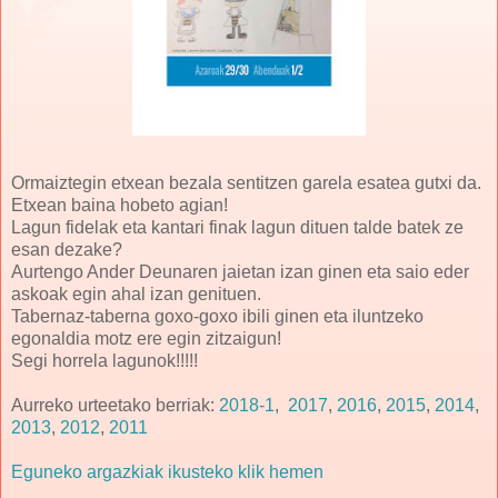
Ormaiztegin etxean bezala sentitzen garela esatea gutxi da.
Etxean baina hobeto agian!
Lagun fidelak eta kantari finak lagun dituen talde batek ze
esan dezake?
Aurtengo Ander Deunaren jaietan izan ginen eta saio eder
askoak egin ahal izan genituen.
Tabernaz-taberna goxo-goxo ibili ginen eta iluntzeko
egonaldia motz ere egin zitzaigun!
Segi horrela lagunok!!!!!
Aurreko urteetako berriak:
2018-1
,
2017
,
2016
,
2015
,
2014
,
2013
,
2012
,
2011
Eguneko argazkiak ikusteko klik hemen