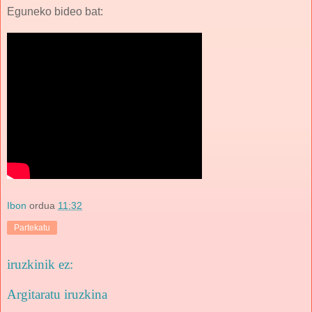
Eguneko bideo bat:
Ibon
ordua
11:32
Partekatu
iruzkinik ez:
Argitaratu iruzkina