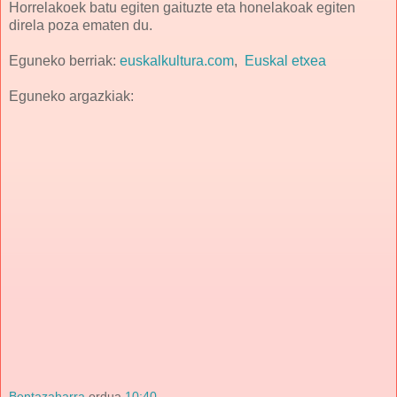
Horrelakoek batu egiten gaituzte eta honelakoak egiten
direla poza ematen du.
Eguneko berriak:
euskalkultura.com
,
Euskal etxea
Eguneko argazkiak:
Bentazaharra
ordua
10:40