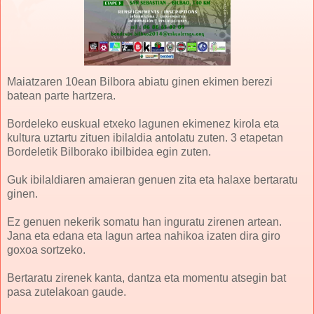
Maiatzaren 10ean Bilbora abiatu ginen ekimen berezi
batean parte hartzera.
Bordeleko euskual etxeko lagunen ekimenez kirola eta
kultura uztartu zituen ibilaldia antolatu zuten. 3 etapetan
Bordeletik Bilborako ibilbidea egin zuten.
Guk ibilaldiaren amaieran genuen zita eta halaxe bertaratu
ginen.
Ez genuen nekerik somatu han inguratu zirenen artean.
Jana eta edana eta lagun artea nahikoa izaten dira giro
goxoa sortzeko.
Bertaratu zirenek kanta, dantza eta momentu atsegin bat
pasa zutelakoan gaude.