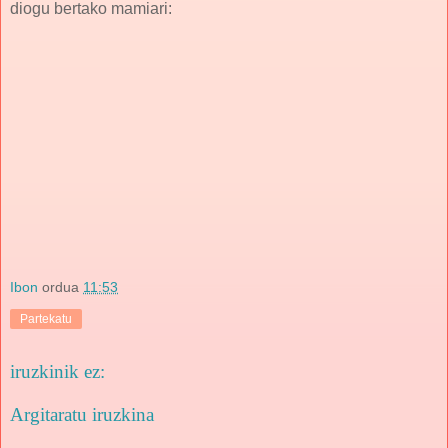
diogu bertako mamiari:
Ibon
ordua
11:53
Partekatu
iruzkinik ez:
Argitaratu iruzkina