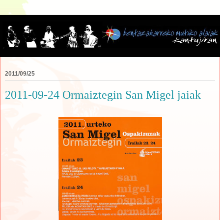
2011/09/25
2011-09-24 Ormaiztegin San Migel jaiak