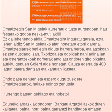
Ormaiztegin San Migelak aurreratu dituzte aurtengoan, hau
festarako gogoa neska-mutilak!!!!
Ez da lehenengo aldia Ormaiztegira inguratu garela, ezta
lehen aldiz San Migeletako afari honetara etorri garena.
Ormaiztegiarrek beti egin digute harrera beroa, eta atzokoan
ez zen gutxiago izan. Txorizoa eta odolkiak nahi adina jan
eta osterantzekoak norberak antolatu ondoren giro bikaina
aurkitu genuen Goierri alde honetan. Gauza ederra da 400
lagun batera dantzan eta kantuan ikustea.
Ondo pasa genuen eta espero dugu zuek ere,
Ormaiztegiarrok, halaxe egingo zenutela.
Hurrengo batean gehiago eta hobeto!
Eguneko argazkiak ondoren. Barkatu argazki askok duten
kalitatea, baina, horri baina garrantzi handiagoa ematen