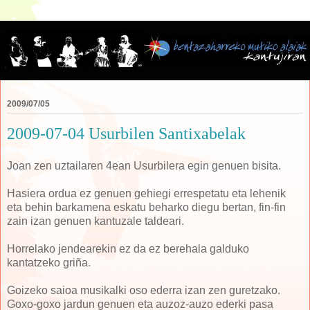
2009/07/05
2009-07-04 Usurbilen Santixabelak
Joan zen uztailaren 4ean Usurbilera egin genuen bisita.
Hasiera ordua ez genuen gehiegi errespetatu eta lehenik
eta behin barkamena eskatu beharko diegu bertan, fin-fin
zain izan genuen kantuzale taldeari.
Horrelako jendearekin ez da ez berehala galduko
kantatzeko griña.
Goizeko saioa musikalki oso ederra izan zen guretzako.
Goxo-goxo jardun genuen eta auzoz-auzo ederki pasa