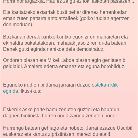
Horra hor argazkia. Hau ez zaigu ez toki askotan pasatzen...
Eta kantatzeko eztarriak busti behar direnez herrenkadan
eman zuten pattarra antolatzaileek (goiko irudian agertzen
den moduan).
Bazkarian denak txintxo-txintxo egon ziren mahaietan eta
ekinaldia bukatutakoan, mahaiak jaso ziren di-da batean.
Denek gutxi eginda nahikoa dela demostratuz.
Ondoren plazan eta Mikel Laboa plazan egin genituen bi
geldialdi. Amaiera ederra emanez eta eguna borobilduz.
Eguneko irudien bilduma jarraian duzue
estekan klik
eginda
. Ikus-ikus:
Eskerrik asko parte hartu zenuten guztioi eta haurdun
dagoen biolinista horren ondo zaindu zenuten horiei.
Hurrengo batean gehiago eta hobeto. Jarrai ezazue Usurbil
euskaraz eta kantuz zipriztintzen, merezi du eta!!!