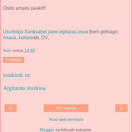
Ondo amaitu jaiak!!!!
Usurbilgo Santixabel jaien egitarau osoa
Berri gehiago:
noaua
,
kulturw
eb,
DV
,
Ibon
ordua
10:50
Partekatu
iruzkinik ez:
Argitaratu iruzkina
‹
›
Orri nagusia
Ikusi web-bertsioa
Blogger
zerbitzuak eskainia.