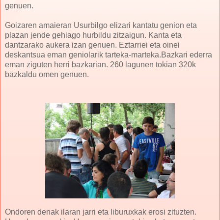
genuen.
Goizaren amaieran Usurbilgo elizari kantatu genion eta
plazan jende gehiago hurbildu zitzaigun. Kanta eta
dantzarako aukera izan genuen. Eztarriei eta oinei
deskantsua eman geniolarik tarteka-marteka.Bazkari ederra
eman ziguten herri bazkarian. 260 lagunen tokian 320k
bazkaldu omen genuen.
Ondoren denak ilaran jarri eta liburuxkak erosi zituzten.