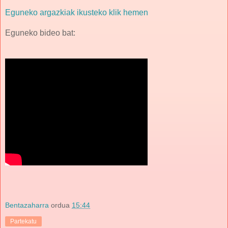
Eguneko argazkiak ikusteko klik hemen
Eguneko bideo bat:
Bentazaharra
ordua
15:44
Partekatu