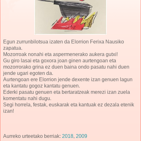
Egun zurrunbilotsua izaten da Elorrion Ferixa Nausiko
zapatua.
Mozorroak nonahi eta aspermenerako aukera gutxi!
Gu giro lasai eta goxora joan ginen aurtengoan eta
mozorrorako grina ez duen baina ondo pasatu nahi duen
jende ugari egoten da.
Aurtengoan ere Elorrion jende dexente izan genuen lagun
eta kantatu gogoz kantatu genuen.
Ederki pasatu genuen eta bertaratzeak merezi izan zuela
komentatu nahi dugu.
Segi horrela, festak, euskarak eta kantuak ez dezala etenik
izan!
Aurreko urteetako berriak:
2018
,
2009