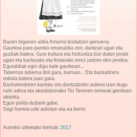
Bazen bigarren aldia Amurrio bisitatzen genuena.
Gaurkoa pare-pareko emanaldia zen, dantzari ugari eta
guztiak batera. Gure kultura eta hizkuntza bizi duten jende
ugari eta kanturako eta festarako errez jartzen den jendea.
Eguraldiak egin digu kale gaurkoan...
Tabernaz-taberna ibili gara, barruan... Eta bazkaltzera
eskola batera joan gara.
Bazkalondoren kantatu eta dantzatzeko aukera izan dugu
nahi adina eta akordatzerako Tio Teronen semeak genituen
atejoka.
Egun polita dudarik gabe.
Segi horrela urte askotan eta ea berriz
Aurreko urteetako berriak:
2017